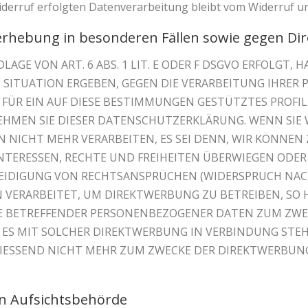
iderruf erfolgten Datenverarbeitung bleibt vom Widerruf u
rhebung in besonderen Fällen sowie gegen Di
E VON ART. 6 ABS. 1 LIT. E ODER F DSGVO ERFOLGT, HA
N SITUATION ERGEBEN, GEGEN DIE VERARBEITUNG IHRE
 FÜR EIN AUF DIESE BESTIMMUNGEN GESTÜTZTES PROFILI
HMEN SIE DIESER DATENSCHUTZERKLÄRUNG. WENN SIE 
NICHT MEHR VERARBEITEN, ES SEI DENN, WIR KÖNNE
INTERESSEN, RECHTE UND FREIHEITEN ÜBERWIEGEN ODER
DIGUNG VON RECHTSANSPRÜCHEN (WIDERSPRUCH NACH AR
ERARBEITET, UM DIREKTWERBUNG ZU BETREIBEN, SO HA
IE BETREFFENDER PERSONENBEZOGENER DATEN ZUM ZWE
IT ES MIT SOLCHER DIREKTWERBUNG IN VERBINDUNG STE
ESSEND NICHT MEHR ZUM ZWECKE DER DIREKTWERBUNG
n Aufsichts­behörde